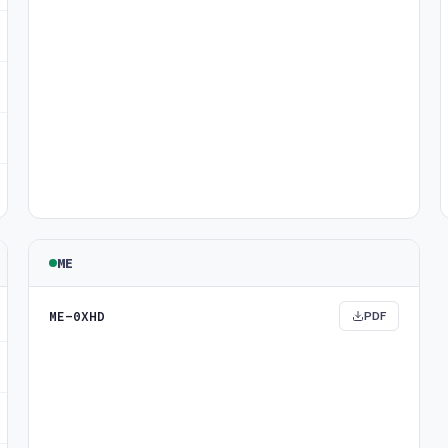
ME
ME-0XHD
PDF