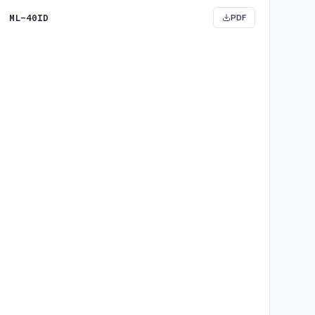
ML-40ID
PDF