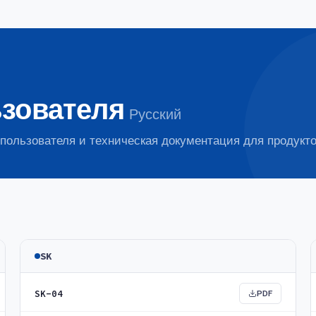
ьзователя
Русский
 пользователя и техническая документация для продукто
SK
SK-04
PDF