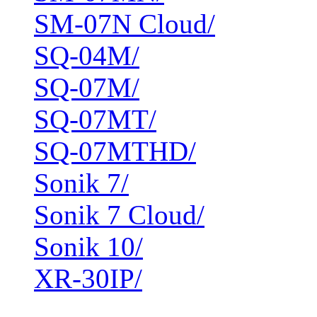
SM-07N Cloud/
SQ-04M/
SQ-07M/
SQ-07MT/
SQ-07MTHD/
Sonik 7/
Sonik 7 Cloud/
Sonik 10/
XR-30IP/