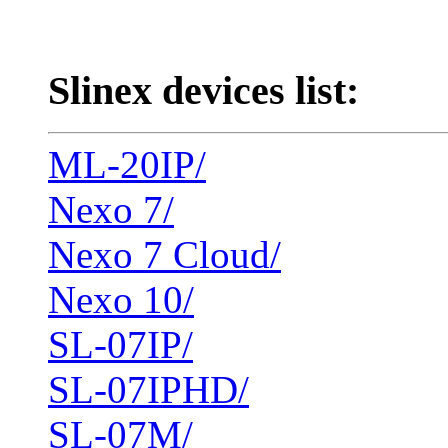
Slinex devices list:
ML-20IP/
Nexo 7/
Nexo 7 Cloud/
Nexo 10/
SL-07IP/
SL-07IPHD/
SL-07M/